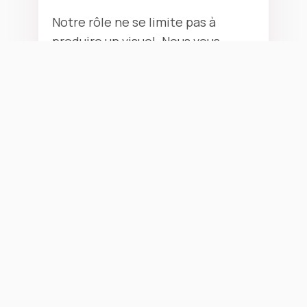
Notre rôle ne se limite pas à
produire un visuel. Nous vous
accompagnons dans le choix des
formats, des matériaux, des
techniques d'impression et des
solutions les mieux adaptées à
votre réalité.
Parce qu'un affichage efficace ne
repose pas uniquement sur son
apparence, mais sur sa capacité à
communiquer clairement votre
message.
Pourquoi investir